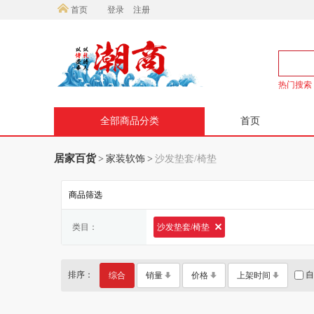
首页
登录
注册
热门搜索
全部商品分类
首页
居家百货
>
家装软饰
>
沙发垫套/椅垫
商品筛选
类目：
沙发垫套/椅垫
排序：
自
综合
销量
价格
上架时间