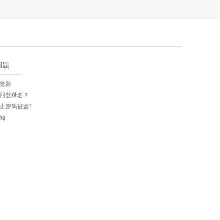
问题
览器
回登录名？
止密码被盗?
知